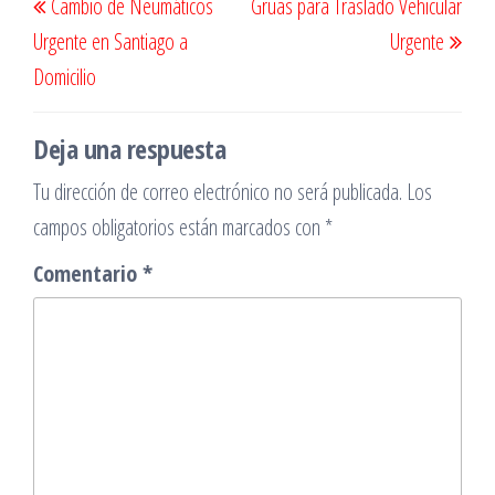
Cambio de Neumáticos
Gruas para Traslado Vehicular
de
anterior
sigu
Urgente en Santiago a
Urgente
entradas
Domicilio
Deja una respuesta
Tu dirección de correo electrónico no será publicada.
Los
campos obligatorios están marcados con
*
Comentario
*