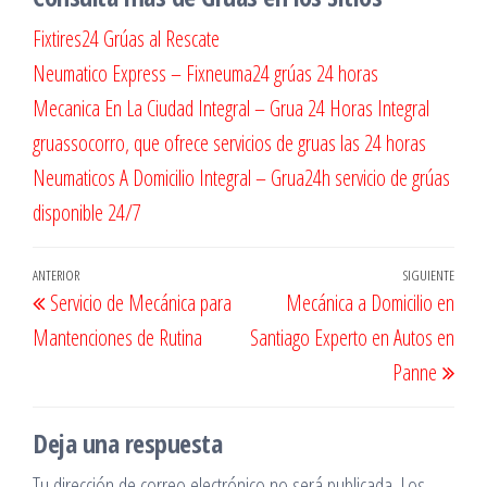
Fixtires24 Grúas al Rescate
Neumatico Express – Fixneuma24 grúas 24 horas
Mecanica En La Ciudad Integral – Grua 24 Horas Integral
gruassocorro, que ofrece servicios de gruas las 24 horas
Neumaticos A Domicilio Integral – Grua24h servicio de grúas
disponible 24/7
Navegación
Entrada
ANTERIOR
SIGUIENTE
Entr
Servicio de Mecánica para
Mecánica a Domicilio en
de
anterior
sigu
Mantenciones de Rutina
Santiago Experto en Autos en
entradas
Panne
Deja una respuesta
Tu dirección de correo electrónico no será publicada.
Los